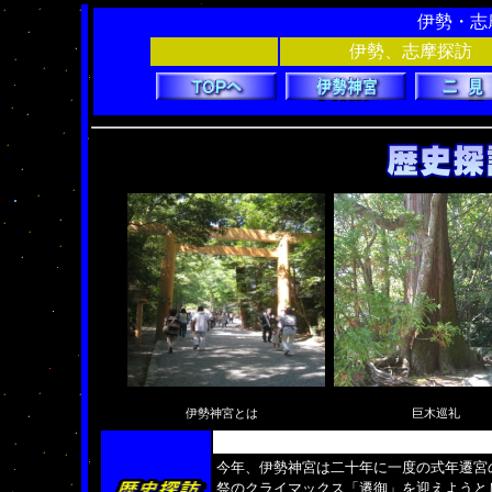
伊勢・志
伊勢、志摩探訪
伊勢神宮とは
巨木巡礼
今年、伊勢神宮は二十年に一度の式年遷宮
祭のクライマックス「遷御」を迎えようと