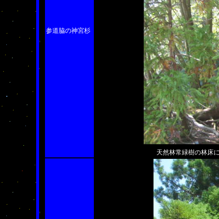
参道脇の神宮杉
天然林常緑樹の林床