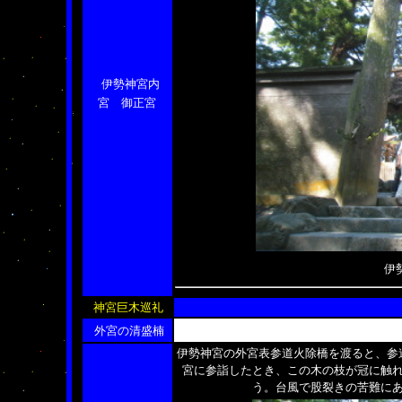
伊勢神宮内
宮
御正宮
伊
神宮巨木巡礼
外宮の清盛楠
伊勢神宮の外宮表参道火除橋を渡ると、参
宮に参詣したとき、この木の枝が冠に触
う。台風で股裂きの苦難に