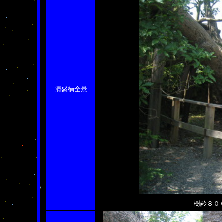
清盛楠全景
樹齢８００