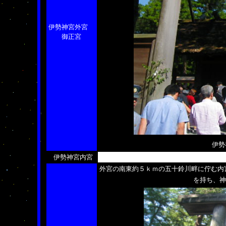
伊勢神宮外宮
御正宮
伊勢
伊勢神宮内宮
外宮の南東約５ｋｍの五十鈴川畔に佇む内
を持ち、神