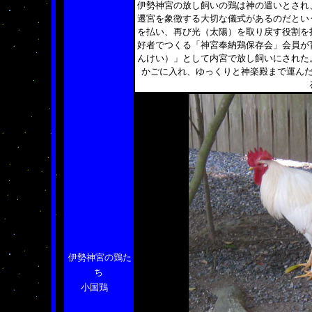
伊勢神宮の放し飼いの鶏は神の遣いとされ
遷宮を象徴する大切な儀式があるのだとい
を払い、再び光（太陽）を取り戻す役割を
好者でつくる「神宮奉納鶏保存会」会員が
んけい）」として内宮で放し飼いにされた
かごに入れ、ゆっくりと神楽殿まで運ん
伊勢神宮の鶏た
ち
小国鶏