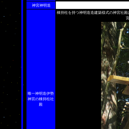
神宮神明造
棟持柱を持つ神明造造建築様式の神宮社殿
唯一神明造伊勢
神宮の棟持柱社
殿