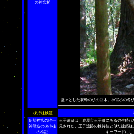
の神宮杉
堂々とした双幹の杉の巨木。神宮杉の各
棟持柱検証
伊勢神宮の唯一
王子遺跡は、鹿屋市王子町にある弥生時代
神明造の棟持柱
見された。王子遺跡の棟持柱と似た建築様
の検証
キーワードにし