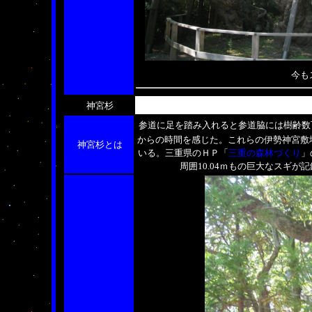
今も
神宮杉
参道に足を踏み入れると参道脇には樹齢数
からの時間を感じた。これらの伊勢神宮敷
神宮杉とは
いる。
三重県のＨＰ「
三重の森林づくり
」
周囲10.04ｍもの巨大なスギ