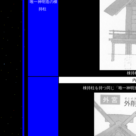
唯一神明造の棟
持柱
棟持
内
棟持柱を持つ同じ「唯一神明