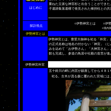
重ねた立派な神宮杉と出合うことができた
はじめに
子遺跡集落遺構で発見された棟持柱との共
○伊勢神宮とは
○伊
探訪視点
○境内
伊勢神宮とは
伊勢神宮とは、豊受大御神を祀る「外宮」
の正式名称は地名の付かない「神宮」（じ
みを込めて「お伊勢さん」「大神宮さん」
館も完成し、参道の鳥居や社殿の造営が進
伊勢神宮外宮
五十鈴川の畔に内宮が鎮座してから４８１
祀る。古木が茂る森に覆われた宮域には