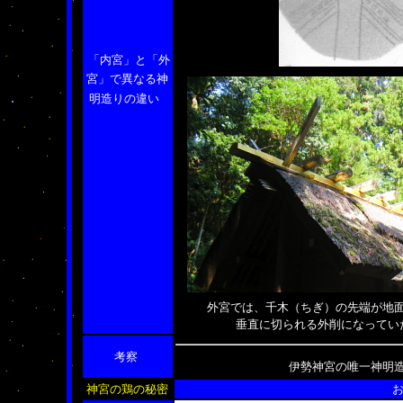
「内宮」と「外
宮」で異なる神
明造りの違い
外宮では、千木（ちぎ）の先端が地
垂直に切られる外削になってい
考察
伊勢神宮の唯一神明
神宮の鶏の秘密