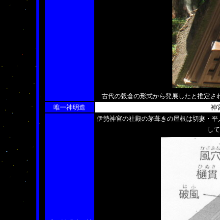
古代の穀倉の形式から発展したと推定さ
唯一神明造
神
伊勢神宮の社殿の茅葺きの屋根は切妻・平
して