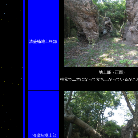
清盛楠地上根部
地上部（正面）
根元で二本になって立ち上がっているがこれ
清盛楠樹上部