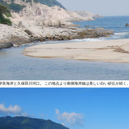
。
岸良海岸と久保田川河口
この地点より南側海岸線は美しい白い砂丘が続く