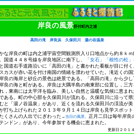
ＴＯ
岸良の風景
肝付町内之浦
高田の滝
岸良浜
久保田川
湯の谷温泉
かな岸良の町は内之浦宇宙空間観測所入り口地点から約８ｋｍ
。国道４４８号線を岸良地区に南下し、
「女石」
「根性の松」
と国道右手道路沿いに「高田の滝」と書かれた看板が目に付く
スカスが赤い花を付け南国の情緒を漂わせていた。滝近くの国
岸良の海岸と砂丘の景色は絶景である。「高田の滝」から少し
岸良の海と町がある。岸良は
大隅半島の南東部に位置し，三方
れ，東南には太平洋を臨み、美しい自然と温暖な気候に恵まれ
である。町の中心部を久保田川が流れる。久保田川に沿って県
むと「湯ノ谷温泉」があり、近くを流れる久保田川の渓流が美
が打ち上げられた２０１３年９月１４日は岸良も見学スポット
たくさんの人出でにぎわった
正月二日は毎年岸良
→
当日の風景。
テンドン」があり、今年参加する機会に恵まれた。
更新日２０１