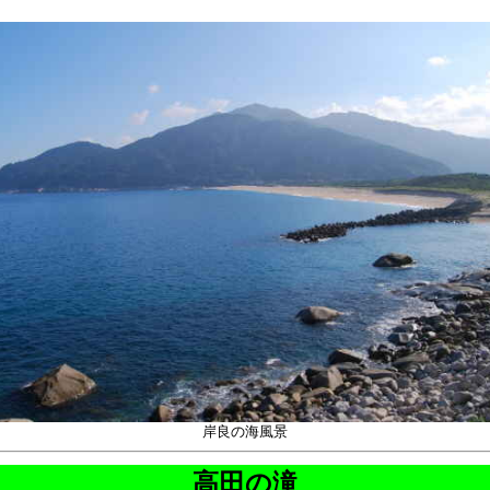
岸良の海風景
高田の滝