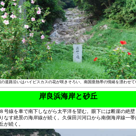
辺の道路沿いはハイビスカスの花が咲きそろい、南国亜熱帯の情緒を漂わせて
岸良浜海岸と砂丘
８号線を車で南下しながら太平洋を望む。眼下には断崖の絶壁
りなす絶景の海岸線が続く。久保田川河口から南側海岸線一帯
丘が続く。