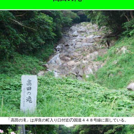
「
の
高田の滝」は岸良の町入り口付近
国道４４８号線に面している。