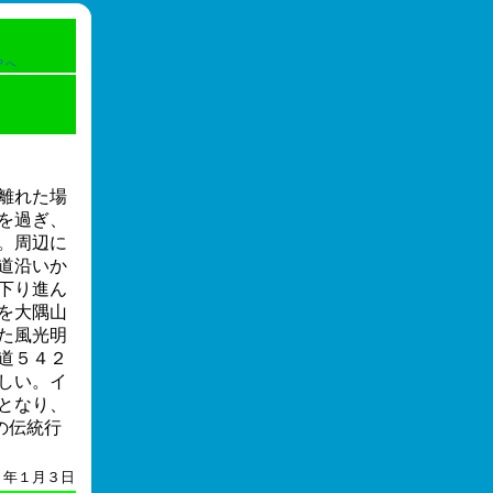
Ｐへ
離れた場
を過ぎ、
。周辺に
道沿いか
下り進ん
を大隅山
た風光明
道５４２
しい。イ
となり、
の伝統行
４年１月３日