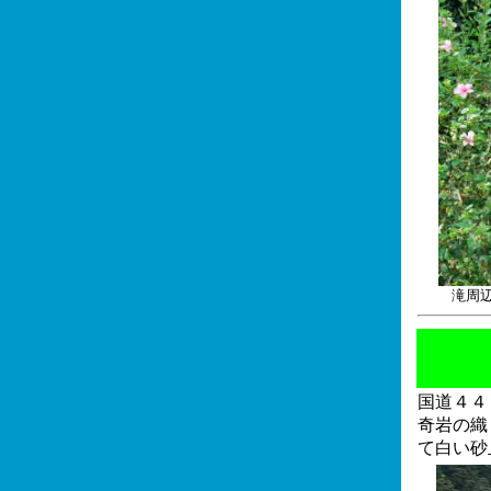
滝周
国道４４
奇岩の織
て白い砂