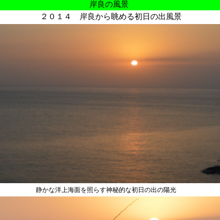
岸良の風景
２０１４ 岸良から眺める初日の出風景
静かな洋上海面を照らす神秘的な初日の出の陽光