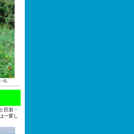
いる。
と巨岩・
は一変し