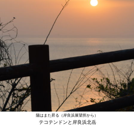
陽はまた昇る（岸良浜展望所から）
テコテンドンと岸良浜北岳