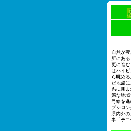
自然が豊
所にある
更に進む
はハイビ
ら眺める
だ地点に
系に囲ま
媚な地域
号線を進
プシロン
県内外の
事「テコ