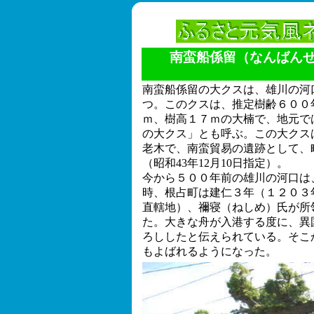
南蛮船係留（なんばん
南蛮船係留の大クスは、雄川の河
つ。このクスは、推定樹齢６００
ｍ、樹高１７ｍの大楠で、地元で
の大クス」とも呼ぶ。この大クス
老木で、南蛮貿易の遺跡として、
（昭和43年12月10日指定）。
今から５００年前の雄川の河口は
時、根占町は建仁３年（１２０３
直轄地）、禰寝（ねしめ）氏が所
た。大きな舟が入港する度に、異
ろししたと伝えられている。そこ
もよばれるようになった。