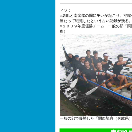
ＰＳ；
○唐船と南蛮船の間に争いが起こり、池端
当たって戦死したという古い記録が残る
○２００９年度優勝チーム 一般の部「関
府）」
一般の部で優勝した「関西龍舟（兵庫県