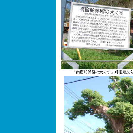
「南蛮船係留の大くす」
町指定文