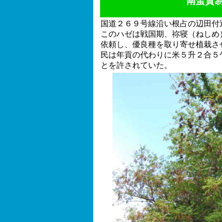
南蛮貿
国道２６９号線沿い根占の辺田付
このハゼは戦国期、祢寝（ねしめ
依頼し、優良種を取り寄せ植栽さ
民は年貢の代わりに米５升２合５
とを許されていた。