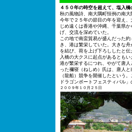
４５０年の時空を超えて、塩入橋
秋の風物詩、南大隅町恒例の南大
今年で２５年の節目の年を迎え、
じめ遠くは香港や沖縄、千葉県か
げ、交流を深めていた。
この地で南蛮貿易が盛んだった約
き、港は繁栄していた。大きな舟
を結び、荷を上げ下ろししたと伝
入橋の大クスに起点があるともい
港が繁栄するにつれ、やがて唐人
った禰寝（ねしめ）氏は、唐人と
（龍船）競争を開催したという。
ドラゴンボートフェスティバル」
２００９年１０月２５日