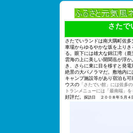
さたで
さたでいランドは南大隅町佐多
車場からゆるやかな坂を上りき
る。眼下には雄大な錦江湾（鹿
雲海の上に美しい開聞岳が浮か
き、さらに東に目を移すと発電
絶景の大パノラマだ。敷地内に
キャンプ施設等があり宿泊も可
ウスの
「さたでい館」には佐多の
トランメニューには「最南端」を
好評だ。
探訪日
２００８年５月４