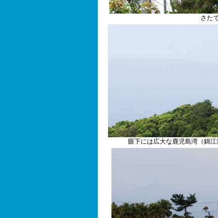
さた
眼下には広大な鹿児島湾（錦江