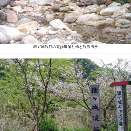
猿ガ城渓谷の遊歩道吊り橋と渓流
風景