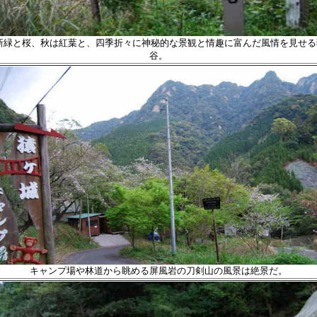
新緑と桜、秋は紅葉と、四季折々に神秘的な景観と情趣に富んだ風情を見せる
谷。
キャンプ場や林道から眺める屏風岩の刀剣山の風景は絶景だ。