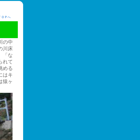
ＴＯＰへ
川の中
の川床
」「な
られて
眺める
にはキ
は猿ヶ