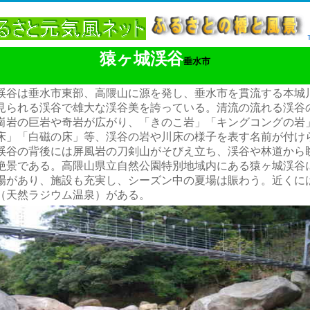
猿ヶ城渓谷
垂水市
渓谷は垂水市東部、高隈山に源を発し、垂水市を貫流する本城
見られる渓谷で雄大な渓谷美を誇っている。
清流の流れる渓谷
崗岩の巨岩や奇岩が広がり、「きのこ岩」「キングコングの岩
床」「白磁の床」等、渓谷の岩や川床の様子を表す名前が付け
渓谷の背後には屏風岩の刀剣山がそびえ立ち、渓谷や林道から
絶景である。高隈山県立自然公園特別地域内にある猿ヶ城渓谷
場があり、施設も充実し、シーズン中の夏場は賑わう。近くに
（天然ラジウム温泉）がある
。