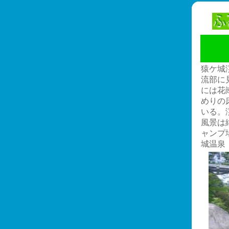
猿ケ城
流部に
には花
めりの
いる。
風景は
ャンプ
城温泉