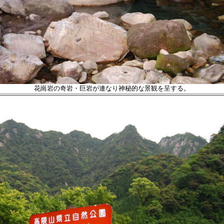
花崗岩の奇岩・巨岩が連なり
神秘的な景観を呈する。