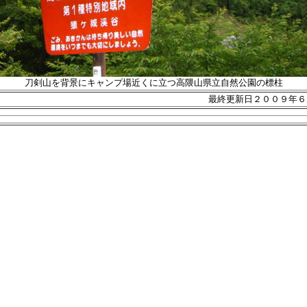
刀剣山を背景にキャンプ場近くに立つ高隈山県立自然公園の標柱
最終更新日２００９年６